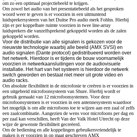
om zo een optimaal projectiebeeld te krijgen.
Om zowel het audio van het presentatiebeeld als het gesproken
woord weer te geven is er voorzien in een uitmuntend
luidsprekersysteem van het Duitse Pro audio merk Fohhn. Hierbij
zijn er per koppelbare ruimte voorzien in twee line-array
luidsprekers die vanzelfsprekend gekoppeld worden als de zalen
gekoppeld worden.
Voor de distributie van alle signalen is gekozen voor de
nieuwste technologie waarbij alle beeld (AMX SVSI) en
audio signalen (Dante protocol) gedistribueerd worden over
het netwerk. Hierdoor is er tijdens de bouw voornamelijk
voorzien in netwerkaansluitingen voor de audiovisuele
installatie. Het hart van het systeem is hierdoor de netwerk
switch geworden en bestaat niet meer uit grote video en
audio racks.
Om absolute flexibiliteit in de microfonie te creëren is er voorzien in
een uitgebreid microfoonsysteem van Shure. Hierbij wordt er
gebruik gemaakt van 12 microfoonsystemen. Voor deze
microfoonsystemen is er voorzien in een antennesysteem waardoor
het mogelijk is om alle microfoons toe te wijzen aan een zaal of zelfs
een zaalcombinatie. Aangezien de wens voor microfoons per dag en
per zaal kan verschillen, heeft Van der Valk Hotel Utrecht op deze
wijze de gewenste flexibiliteit gecreëerd.
Om de bediening en alle koppelingen gebruikersvriendelijk te
maken is er voorzien in op maat geschreven AMX