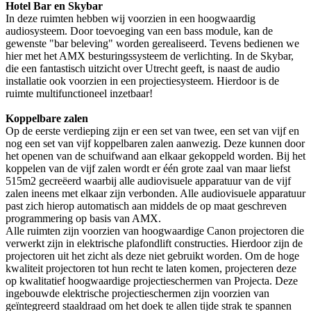
Hotel Bar en Skybar
In deze ruimten hebben wij voorzien in een hoogwaardig
audiosysteem. Door toevoeging van een bass module, kan de
gewenste "bar beleving" worden gerealiseerd. Tevens bedienen we
hier met het AMX besturingssysteem de verlichting. In de Skybar,
die een fantastisch uitzicht over Utrecht geeft, is naast de audio
installatie ook voorzien in een projectiesysteem. Hierdoor is de
ruimte multifunctioneel inzetbaar!
Koppelbare zalen
Op de eerste verdieping zijn er een set van twee, een set van vijf en
nog een set van vijf koppelbaren zalen aanwezig. Deze kunnen door
het openen van de schuifwand aan elkaar gekoppeld worden. Bij het
koppelen van de vijf zalen wordt er één grote zaal van maar liefst
515m2 gecreëerd waarbij alle audiovisuele apparatuur van de vijf
zalen ineens met elkaar zijn verbonden. Alle audiovisuele apparatuur
past zich hierop automatisch aan middels de op maat geschreven
programmering op basis van AMX.
Alle ruimten zijn voorzien van hoogwaardige Canon projectoren die
verwerkt zijn in elektrische plafondlift constructies. Hierdoor zijn de
projectoren uit het zicht als deze niet gebruikt worden. Om de hoge
kwaliteit projectoren tot hun recht te laten komen, projecteren deze
op kwalitatief hoogwaardige projectieschermen van Projecta. Deze
ingebouwde elektrische projectieschermen zijn voorzien van
geïntegreerd staaldraad om het doek te allen tijde strak te spannen