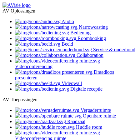
AV Oplossingen
Audio
Narrowcasting
Bediening
Roombooking
Beeld
Service & onderhoud
Collaboration
Videoconferencing
Draadloos
presenteren
Videowall
Digitale receptie
AV Toepassingen
Vergaderruimte
Openbare ruimte
Raadzaal
Huddle room
Videoconferencing ruimte