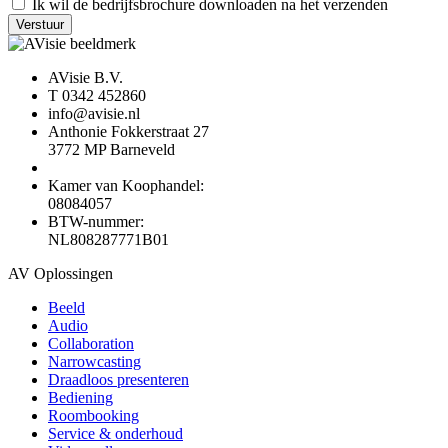
Ik wil de bedrijfsbrochure downloaden na het verzenden
Verstuur
AVisie B.V.
T 0342 452860
info@avisie.nl
Anthonie Fokkerstraat 27
3772 MP Barneveld
Kamer van Koophandel:
08084057
BTW-nummer:
NL808287771B01
AV Oplossingen
Beeld
Audio
Collaboration
Narrowcasting
Draadloos presenteren
Bediening
Roombooking
Service & onderhoud