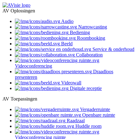
AV Oplossingen
Audio
Narrowcasting
Bediening
Roombooking
Beeld
Service & onderhoud
Collaboration
Videoconferencing
Draadloos
presenteren
Videowall
Digitale receptie
AV Toepassingen
Vergaderruimte
Openbare ruimte
Raadzaal
Huddle room
Videoconferencing ruimte