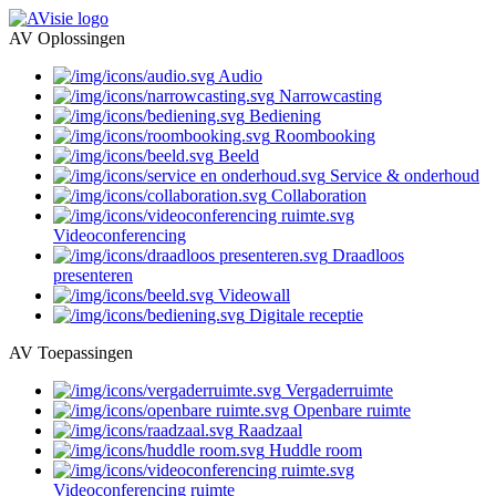
AV Oplossingen
Audio
Narrowcasting
Bediening
Roombooking
Beeld
Service & onderhoud
Collaboration
Videoconferencing
Draadloos
presenteren
Videowall
Digitale receptie
AV Toepassingen
Vergaderruimte
Openbare ruimte
Raadzaal
Huddle room
Videoconferencing ruimte