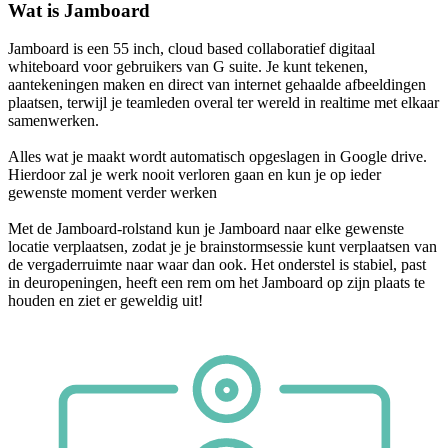
Wat is Jamboard
Jamboard is een 55 inch, cloud based collaboratief digitaal
whiteboard voor gebruikers van G suite. Je kunt tekenen,
aantekeningen maken en direct van internet gehaalde afbeeldingen
plaatsen, terwijl je teamleden overal ter wereld in realtime met elkaar
samenwerken.
V
ideo
c
on
f
e
r
encing
Alles wat je maakt wordt automatisch opgeslagen in Google drive.
Hierdoor zal je werk nooit verloren gaan en kun je op ieder
gewenste moment verder werken
rui
m
t
e
Met de Jamboard-rolstand kun je Jamboard naar elke gewenste
locatie verplaatsen, zodat je je brainstormsessie kunt verplaatsen van
de vergaderruimte naar waar dan ook. Het onderstel is stabiel, past
in deuropeningen, heeft een rem om het Jamboard op zijn plaats te
houden en ziet er geweldig uit!