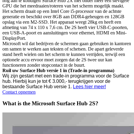
nog aan te kondigen Surface Hub 2X met onder meer een stevigere
GPU die het meedraaien/roteren van het scherm mogelijk maakt.
Het scherm draait op een Intel Core i5-processor van de achtste
generatie en beschikt over 8GB aan DDR4-geheugen en 128GB
opslag via een M2-SSD. Het apparaat weegt 28kg en heeft een
afmeting van 74 x 110 x 7,6 cm. De 2S heeft vier USB-C-poorten,
een USB-A-poort en aansluitingen voor ethernet, HDMI en Mini-
DisplayPort.
Microsoft wil dat bedrijven de schermen gaan gebruiken in kantoren
om samen te werken aan teksten of schetsen. De apart geleverde
stand heeft wielen om het scherm te kunnen verrijden, terwijl een
optionele accu ervoor moet zorgen dat de 2S twee uur kan
functioneren zonder stopcontact in de buurt.
Ruil uw Surface Hub versie 1 in (Trade-in programma)
Wij zijn gestart met een trade-in programma voor de Surface
hub. Hierbij kun je tot € 3.000,- terugkrijgen voor de
bestaande Surface Hub versie 1.
Lees hier meer!
Contact opnemen
What is the Microsoft Surface Hub 2S?