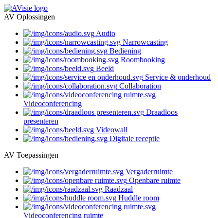
AV Oplossingen
Audio
Narrowcasting
Bediening
Roombooking
Beeld
Service & onderhoud
Collaboration
Videoconferencing
Draadloos
presenteren
Videowall
Digitale receptie
AV Toepassingen
Vergaderruimte
Openbare ruimte
Raadzaal
Huddle room
Videoconferencing ruimte