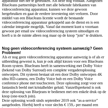
apparatuur niet her te gebruiken. Als deze nog volstaat. Aangezien
BlueJeans partnerships heeft met alle bekende fabrikanten van
videoconferencing apparatuur, kunnen we deze gewoon
hergebruiken en gaat de eerdere investering niet verloren. Door
middel van een BlueJeans licentie wordt de bestaande
videoconferencing apparatuur gekoppeld aan de dienst en is een
calendar integratie mogelijk. Vanaf dat moment kunt u voortaan
gewoon per email uw videoconferencing systeem uitnodigen en
hoeft u in de ruimte alleen nog maar op de knop “join” te drukken.
Nog geen videoconferencing systeem aanwezig? Geen
Probleem!
Als er nog geen videoconferencing apparatuur aanwezig is of als er
uitbreiding gewenst is, kun je ook altijd kiezen voor een BlueJeans
Room system. BlueJeans heeft in samenwerking met Dolby Voice
(bekend van Dolby Surroud) een complete vergaderoplossing
ontworpen. Dit systeem bestaat uit een door Dolby ontworpen 4K
ultra HD-camera, een Dolby Voice hub en een Dolby Voice
conference phone met touchscreen. Deze oplossing zorgt voor een
fantastisch beeld met kristalhelder geluid. Vanzelfsprekend is ook
deze oplossing van Bluejeans te bedienen met een enkele druk op de
knop (one-touch join).
Deze oplossing wordt sinds september 2019 ook “as-a-service”
aangeboden. Hierbij heeft u voor slechts € 159,- per maand een