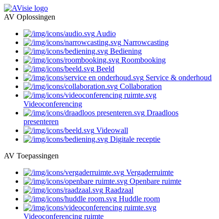
AV Oplossingen
Audio
Narrowcasting
Bediening
Roombooking
Beeld
Service & onderhoud
Collaboration
Videoconferencing
Draadloos
presenteren
Videowall
Digitale receptie
AV Toepassingen
Vergaderruimte
Openbare ruimte
Raadzaal
Huddle room
Videoconferencing ruimte