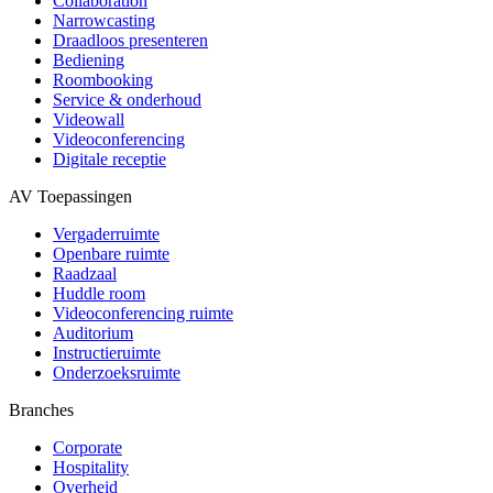
Collaboration
Narrowcasting
Draadloos presenteren
Bediening
Roombooking
Service & onderhoud
Videowall
Videoconferencing
Digitale receptie
AV Toepassingen
Vergaderruimte
Openbare ruimte
Raadzaal
Huddle room
Videoconferencing ruimte
Auditorium
Instructieruimte
Onderzoeksruimte
Branches
Corporate
Hospitality
Overheid