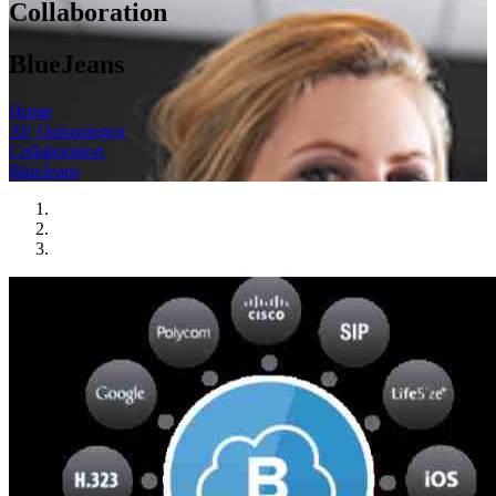
Collaboration
BlueJeans
Home
AV Oplossingen
Collaboration
BlueJeans