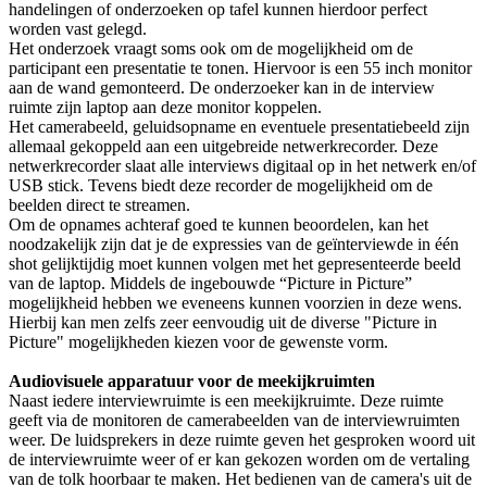
handelingen of onderzoeken op tafel kunnen hierdoor perfect
worden vast gelegd.
Het onderzoek vraagt soms ook om de mogelijkheid om de
participant een presentatie te tonen. Hiervoor is een 55 inch monitor
aan de wand gemonteerd. De onderzoeker kan in de interview
ruimte zijn laptop aan deze monitor koppelen.
Het camerabeeld, geluidsopname en eventuele presentatiebeeld zijn
allemaal gekoppeld aan een uitgebreide netwerkrecorder. Deze
netwerkrecorder slaat alle interviews digitaal op in het netwerk en/of
USB stick. Tevens biedt deze recorder de mogelijkheid om de
beelden direct te streamen.
Om de opnames achteraf goed te kunnen beoordelen, kan het
noodzakelijk zijn dat je de expressies van de geïnterviewde in één
shot gelijktijdig moet kunnen volgen met het gepresenteerde beeld
van de laptop. Middels de ingebouwde “Picture in Picture”
mogelijkheid hebben we eveneens kunnen voorzien in deze wens.
Hierbij kan men zelfs zeer eenvoudig uit de diverse "Picture in
Picture" mogelijkheden kiezen voor de gewenste vorm.
Audiovisuele apparatuur voor de meekijkruimten
Naast iedere interviewruimte is een meekijkruimte. Deze ruimte
geeft via de monitoren de camerabeelden van de interviewruimten
weer. De luidsprekers in deze ruimte geven het gesproken woord uit
de interviewruimte weer of er kan gekozen worden om de vertaling
van de tolk hoorbaar te maken. Het bedienen van de camera's uit de