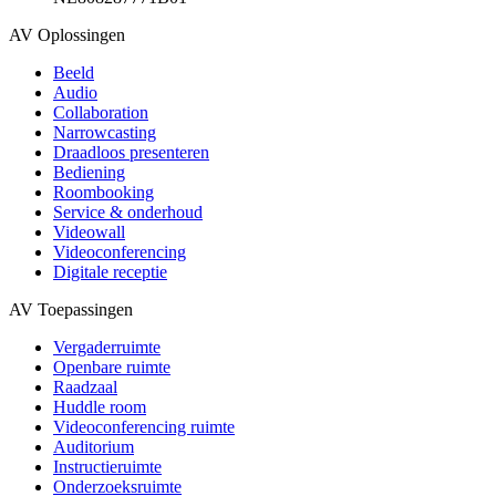
AV Oplossingen
Beeld
Audio
Collaboration
Narrowcasting
Draadloos presenteren
Bediening
Roombooking
Service & onderhoud
Videowall
Videoconferencing
Digitale receptie
AV Toepassingen
Vergaderruimte
Openbare ruimte
Raadzaal
Huddle room
Videoconferencing ruimte
Auditorium
Instructieruimte
Onderzoeksruimte