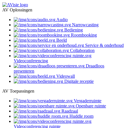
AV Oplossingen
Audio
Narrowcasting
Bediening
Roombooking
Beeld
Service & onderhoud
Collaboration
Videoconferencing
Draadloos
presenteren
Videowall
Digitale receptie
AV Toepassingen
Vergaderruimte
Openbare ruimte
Raadzaal
Huddle room
Videoconferencing ruimte