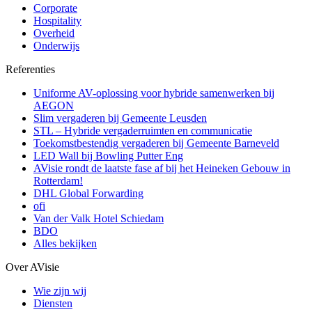
Corporate
Hospitality
Overheid
Onderwijs
Referenties
Uniforme AV-oplossing voor hybride samenwerken bij
AEGON
Slim vergaderen bij Gemeente Leusden
STL – Hybride vergaderruimten en communicatie
Toekomstbestendig vergaderen bij Gemeente Barneveld
LED Wall bij Bowling Putter Eng
AVisie rondt de laatste fase af bij het Heineken Gebouw in
Rotterdam!
DHL Global Forwarding
ofi
Van der Valk Hotel Schiedam
BDO
Alles bekijken
Over AVisie
Wie zijn wij
Diensten