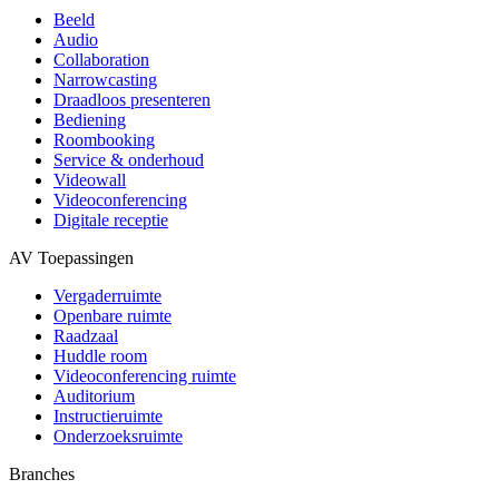
Beeld
Audio
Collaboration
Narrowcasting
Draadloos presenteren
Bediening
Roombooking
Service & onderhoud
Videowall
Videoconferencing
Digitale receptie
AV Toepassingen
Vergaderruimte
Openbare ruimte
Raadzaal
Huddle room
Videoconferencing ruimte
Auditorium
Instructieruimte
Onderzoeksruimte
Branches