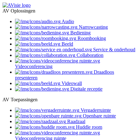
AV Oplossingen
Audio
Narrowcasting
Bediening
Roombooking
Beeld
Service & onderhoud
Collaboration
Videoconferencing
Draadloos
presenteren
Videowall
Digitale receptie
AV Toepassingen
Vergaderruimte
Openbare ruimte
Raadzaal
Huddle room
Videoconferencing ruimte