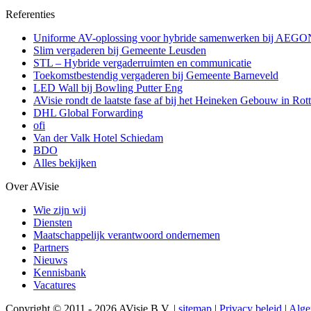
Referenties
Uniforme AV-oplossing voor hybride samenwerken bij AEGO
Slim vergaderen bij Gemeente Leusden
STL – Hybride vergaderruimten en communicatie
Toekomstbestendig vergaderen bij Gemeente Barneveld
LED Wall bij Bowling Putter Eng
AVisie rondt de laatste fase af bij het Heineken Gebouw in Rot
DHL Global Forwarding
ofi
Van der Valk Hotel Schiedam
BDO
Alles bekijken
Over AVisie
Wie zijn wij
Diensten
Maatschappelijk verantwoord ondernemen
Partners
Nieuws
Kennisbank
Vacatures
Copyright © 2011 - 2026 AVisie B.V. |
sitemap
|
Privacy beleid
|
Alge