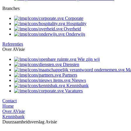
Branches
Corporate
Hospitality
Overheid
Onderwijs
Referenties
Over AVisie
Wie zijn wij
Diensten
Ma
Partners
Nieuws
Kennisbank
Vacatures
Contact
Home
Over AVisie
Kennisbank
Duurzaamheidsverslag Avisie