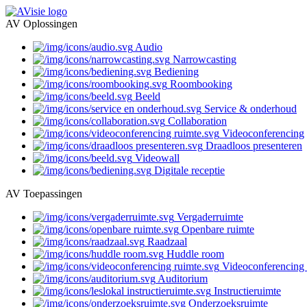
AV Oplossingen
Audio
Narrowcasting
Bediening
Roombooking
Beeld
Service & onderhoud
Collaboration
Videoconferencing
Draadloos presenteren
Videowall
Digitale receptie
AV Toepassingen
Vergaderruimte
Openbare ruimte
Raadzaal
Huddle room
Videoconferencing 
Auditorium
Instructieruimte
Onderzoeksruimte