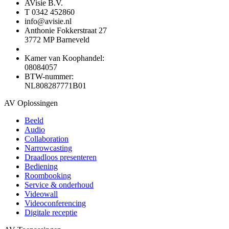
AVisie B.V.
T 0342 452860
info@avisie.nl
Anthonie Fokkerstraat 27
3772 MP Barneveld
Kamer van Koophandel:
08084057
BTW-nummer:
NL808287771B01
AV Oplossingen
Beeld
Audio
Collaboration
Narrowcasting
Draadloos presenteren
Bediening
Roombooking
Service & onderhoud
Videowall
Videoconferencing
Digitale receptie