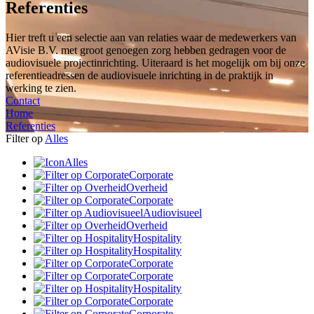
Referenties
Hier treft u een selectie aan van relaties waar de medewerkers van
AVisie B.V. met groot genoegen zorg hebben gedragen voor de
audiovisuele projectinrichting. Uiteraard is het mogelijk om bij onze
referentieadressen de audiovisuele inrichting in de praktijk in
werking te zien.
Contact
Home
Referenties
Filter op
Alles
Alles
Corporate
Overheid
Corporate
Audiovisueel
Overheid
Hospitality
Hospitality
Corporate
Corporate
Hospitality
Corporate
Corporate