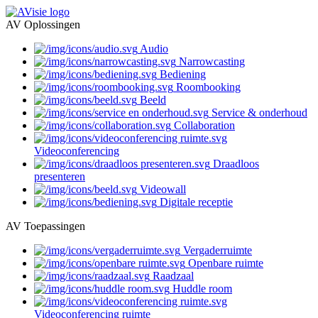
AV Oplossingen
Audio
Narrowcasting
Bediening
Roombooking
Beeld
Service & onderhoud
Collaboration
Videoconferencing
Draadloos
presenteren
Videowall
Digitale receptie
AV Toepassingen
Vergaderruimte
Openbare ruimte
Raadzaal
Huddle room
Videoconferencing ruimte