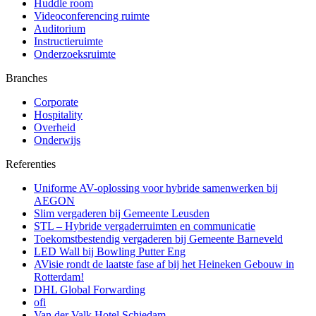
Huddle room
Videoconferencing ruimte
Auditorium
Instructieruimte
Onderzoeksruimte
Branches
Corporate
Hospitality
Overheid
Onderwijs
Referenties
Uniforme AV-oplossing voor hybride samenwerken bij
AEGON
Slim vergaderen bij Gemeente Leusden
STL – Hybride vergaderruimten en communicatie
Toekomstbestendig vergaderen bij Gemeente Barneveld
LED Wall bij Bowling Putter Eng
AVisie rondt de laatste fase af bij het Heineken Gebouw in
Rotterdam!
DHL Global Forwarding
ofi
Van der Valk Hotel Schiedam