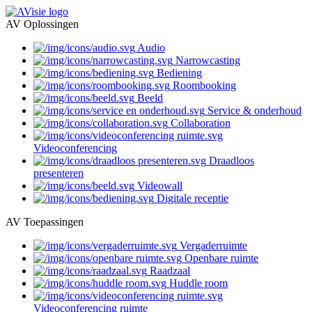
AV Oplossingen
Audio
Narrowcasting
Bediening
Roombooking
Beeld
Service & onderhoud
Collaboration
Videoconferencing
Draadloos
presenteren
Videowall
Digitale receptie
AV Toepassingen
Vergaderruimte
Openbare ruimte
Raadzaal
Huddle room
Videoconferencing ruimte