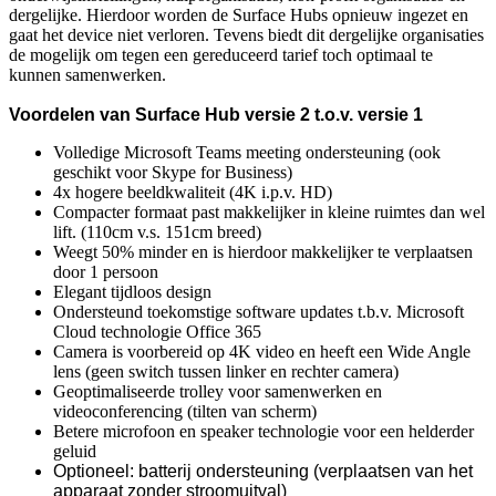
dergelijke. Hierdoor worden de Surface Hubs opnieuw ingezet en
gaat het device niet verloren. Tevens biedt dit dergelijke organisaties
de mogelijk om tegen een gereduceerd tarief toch optimaal te
kunnen samenwerken.
Voordelen van Surface Hub versie 2 t.o.v. versie 1
Volledige Microsoft Teams meeting ondersteuning (ook
geschikt voor Skype for Business)
4x hogere beeldkwaliteit (4K i.p.v. HD)
Compacter formaat past makkelijker in kleine ruimtes dan wel
lift. (110cm v.s. 151cm breed)
Weegt 50% minder en is hierdoor makkelijker te verplaatsen
door 1 persoon
Elegant tijdloos design
Ondersteund toekomstige software updates t.b.v. Microsoft
Cloud technologie Office 365
Camera is voorbereid op 4K video en heeft een Wide Angle
lens (geen switch tussen linker en rechter camera)
Geoptimaliseerde trolley voor samenwerken en
videoconferencing (tilten van scherm)
Betere microfoon en speaker technologie voor een helderder
geluid
Optioneel: batterij ondersteuning (verplaatsen van het
apparaat zonder stroomuitval)