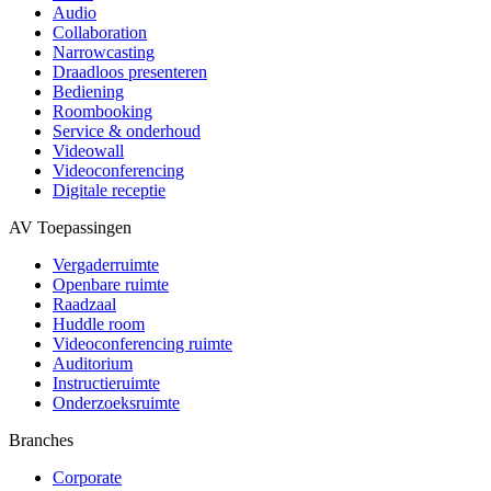
Audio
Collaboration
Narrowcasting
Draadloos presenteren
Bediening
Roombooking
Service & onderhoud
Videowall
Videoconferencing
Digitale receptie
AV Toepassingen
Vergaderruimte
Openbare ruimte
Raadzaal
Huddle room
Videoconferencing ruimte
Auditorium
Instructieruimte
Onderzoeksruimte
Branches
Corporate