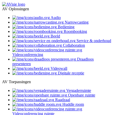
AV Oplossingen
Audio
Narrowcasting
Bediening
Roombooking
Beeld
Service & onderhoud
Collaboration
Videoconferencing
Draadloos
presenteren
Videowall
Digitale receptie
AV Toepassingen
Vergaderruimte
Openbare ruimte
Raadzaal
Huddle room
Videoconferencing ruimte