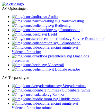
AV Oplossingen
Audio
Narrowcasting
Bediening
Roombooking
Beeld
Service & onderhoud
Collaboration
Videoconferencing
Draadloos
presenteren
Videowall
Digitale receptie
AV Toepassingen
Vergaderruimte
Openbare ruimte
Raadzaal
Huddle room
Videoconferencing ruimte