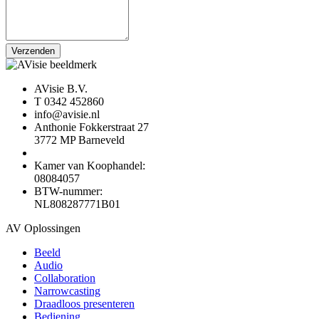
Verzenden
AVisie B.V.
T 0342 452860
info@avisie.nl
Anthonie Fokkerstraat 27
3772 MP Barneveld
Kamer van Koophandel:
08084057
BTW-nummer:
NL808287771B01
AV Oplossingen
Beeld
Audio
Collaboration
Narrowcasting
Draadloos presenteren
Bediening