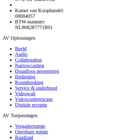
Kamer van Koophandel:
08084057
BTW-nummer:
NL808287771B01
AV Oplossingen
Beeld
Audio
Collaboration
Narrowcasting
Draadloos presenteren
Bediening
Roombooking
Service & onderhoud
Videowall
Videoconferencing
Digitale receptie
AV Toepassingen
Vergaderruimte
Openbare ruimte
Raadzaal