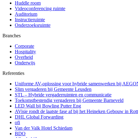
Huddle room
Videoconferencing ruimte
Auditorium
Instructieruimte
Onderzoeksruimte
Branches
Corporate
Hospitality
Overheid
Onderwijs
Referenties
Uniforme AV-oplossing voor hybride samenwerken bij AEGO
Slim vergaderen bij Gemeente Leusden
STL – Hybride vergaderruimten en communicatie
Toekomstbestendig vergaderen bij Gemeente Barneveld
LED Wall bij Bowling Putter Eng
AVisie rondt de laatste fase af bij het Heineken Gebouw in Rot
DHL Global Forwarding
ofi
Van der Valk Hotel Schiedam
BDO