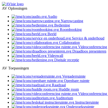
AV Oplossingen
Audio
Narrowcasting
Bediening
Roombooking
Beeld
Service & onderhoud
Collaboration
Videoconferencing
Draadloos presenteren
Videowall
Digitale receptie
AV Toepassingen
Vergaderruimte
Openbare ruimte
Raadzaal
Huddle room
Videoconferencing 
Auditorium
Instructieruimte
Onderzoeksruimte