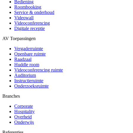
Bediening
Roombooking
Service & onderhoud
Videowall
Videoconferencing
Digitale receptie
AV Toepassingen
Vergaderruimte
Openbare ruimte
Raadzaal
Huddle room
Videoconferencing ruimte
Auditorium
Instructieruimte
Onderzoeksruimte
Branches
Corporate
Hospitality
Overheid
Onderwijs
Referenties