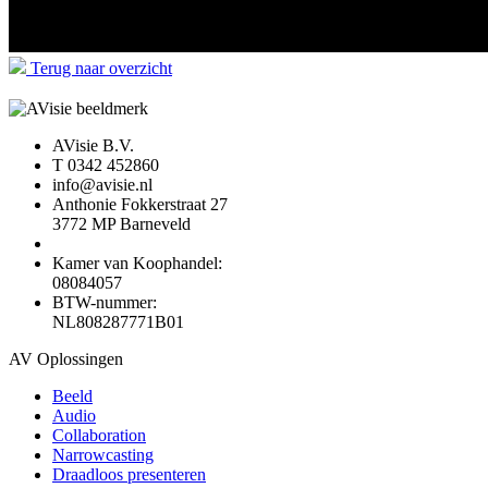
Terug naar overzicht
AVisie B.V.
T 0342 452860
info@avisie.nl
Anthonie Fokkerstraat 27
3772 MP Barneveld
Kamer van Koophandel:
08084057
BTW-nummer:
NL808287771B01
AV Oplossingen
Beeld
Audio
Collaboration
Narrowcasting
Draadloos presenteren