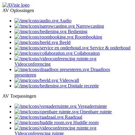
AV Oplossingen
Audio
Narrowcasting
Bediening
Roombooking
Beeld
Service & onderhoud
Collaboration
Videoconferencing
Draadloos
presenteren
Videowall
Digitale receptie
AV Toepassingen
Vergaderruimte
Openbare ruimte
Raadzaal
Huddle room
Videoconferencing ruimte