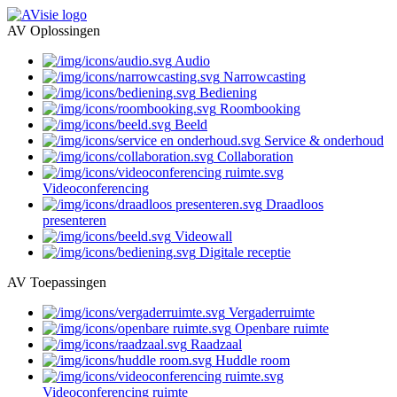
AV Oplossingen
Audio
Narrowcasting
Bediening
Roombooking
Beeld
Service & onderhoud
Collaboration
Videoconferencing
Draadloos
presenteren
Videowall
Digitale receptie
AV Toepassingen
Vergaderruimte
Openbare ruimte
Raadzaal
Huddle room
Videoconferencing ruimte